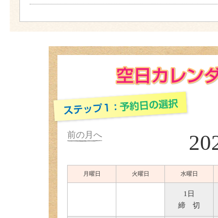
前の月へ
20
月曜日
火曜日
水曜日
1日
締 切