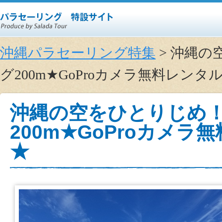
沖縄パラセーリング特集
> 沖縄
グ200m★GoProカメラ無料レン
沖縄の空をひとりじめ
200m★GoProカメ
★