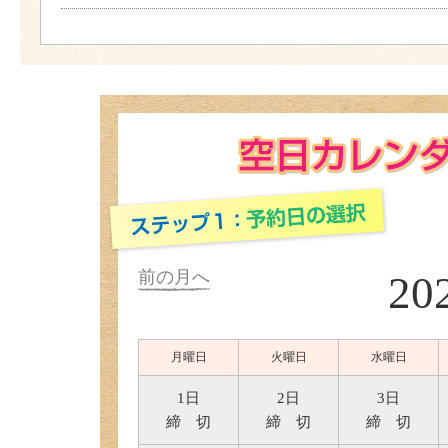
前の月へ
20
月曜日
火曜日
水曜日
1日
2日
3日
締 切
締 切
締 切