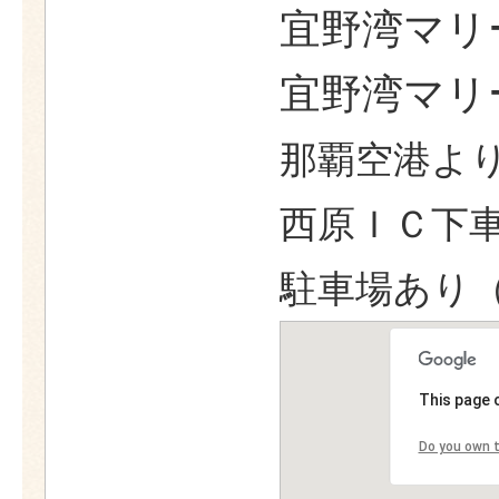
宜野湾マリ
宜野湾マリ
那覇空港より
西原ＩＣ下車
駐車場あり（
This page 
Do you own t