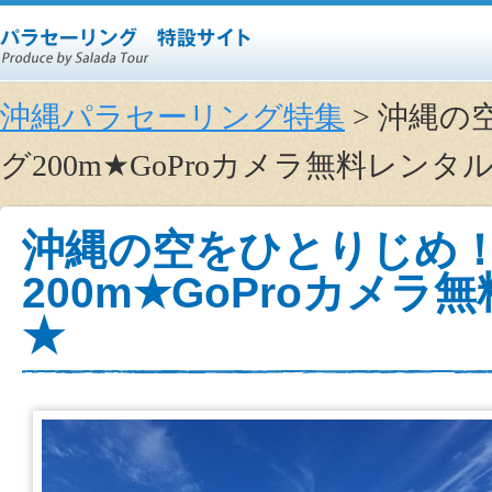
沖縄パラセーリング特集
> 沖縄
グ200m★GoProカメラ無料レン
沖縄の空をひとりじめ
200m★GoProカメ
★