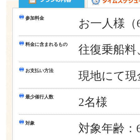
参加料金
お一人様（6
料金に含まれるもの
往復乗船料
お支払い方法
現地にて現
最少催行人数
2名様
対象
対象年齢：6