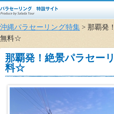
沖縄パラセーリング特集
> 那覇発
無料☆
那覇発！絶景パラセーリ
料☆