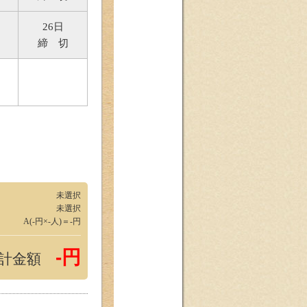
26日
締 切
未選択
未選択
A(-円×-人)＝-円
-円
合計金額