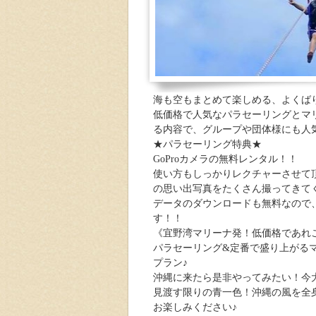
海も空もまとめて楽しめる、よくば
低価格で人気なパラセーリングとマ
る内容で、グループや団体様にも人
★パラセーリング特典★
GoProカメラの無料レンタル！！
使い方もしっかりレクチャーさせて
の思い出写真をたくさん撮ってきて
データのダウンロードも無料なので
す！！
《宜野湾マリーナ発！低価格であれ
パラセーリング&定番で盛り上がるマ
プラン♪
沖縄に来たら是非やってみたい！今
見渡す限りの青一色！沖縄の風を全
お楽しみください♪