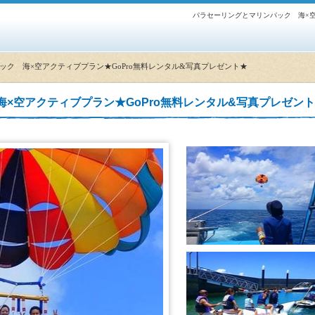
パラセーリングとマリンパック 海×空
ック 海×空アクティブプラン★GoPro無料レンタル&写真プレゼント★
×空アクティブプラン★GoPro無料レンタル&写真プレゼン