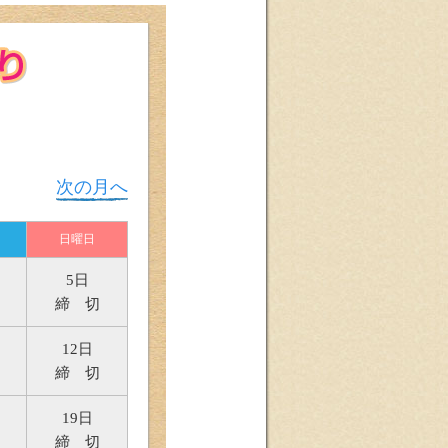
次の月へ
日曜日
5日
締 切
12日
締 切
19日
締 切