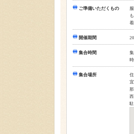
ご準備いただくもの
服
も
着
開催期間
2
集合時間
集
時
集合場所
住
宜
那
西
駐