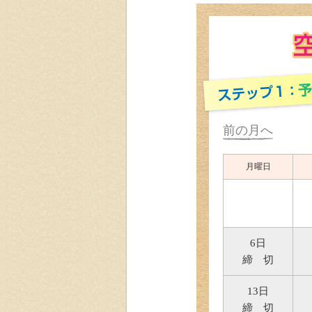
前の月へ
月曜日
6日
締 切
13日
締 切