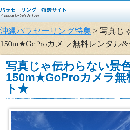
沖縄パラセーリング特集
> 写真
150m★GoProカメラ無料レンタ
写真じゃ伝わらない景
150m★GoProカメ
ト★